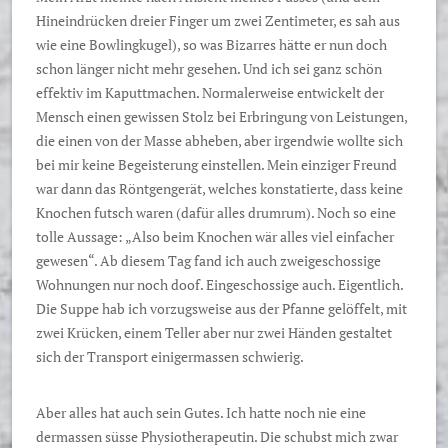
Hineindrücken dreier Finger um zwei Zentimeter, es sah aus
wie eine Bowlingkugel), so was Bizarres hätte er nun doch
schon länger nicht mehr gesehen. Und ich sei ganz schön
effektiv im Kaputtmachen. Normalerweise entwickelt der
Mensch einen gewissen Stolz bei Erbringung von Leistungen,
die einen von der Masse abheben, aber irgendwie wollte sich
bei mir keine Begeisterung einstellen. Mein einziger Freund
war dann das Röntgengerät, welches konstatierte, dass keine
Knochen futsch waren (dafür alles drumrum). Noch so eine
tolle Aussage: „Also beim Knochen wär alles viel einfacher
gewesen“. Ab diesem Tag fand ich auch zweigeschossige
Wohnungen nur noch doof. Eingeschossige auch. Eigentlich.
Die Suppe hab ich vorzugsweise aus der Pfanne gelöffelt, mit
zwei Krücken, einem Teller aber nur zwei Händen gestaltet
sich der Transport einigermassen schwierig.
Aber alles hat auch sein Gutes. Ich hatte noch nie eine
dermassen süsse Physiotherapeutin. Die schubst mich zwar