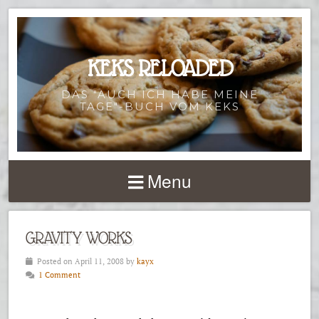
KEKS RELOADED
DAS "AUCH ICH HABE MEINE
TAGE"-BUCH VOM KEKS
Menu
GRAVITY WORKS
Posted on April 11, 2008 by
kayx
1 Comment