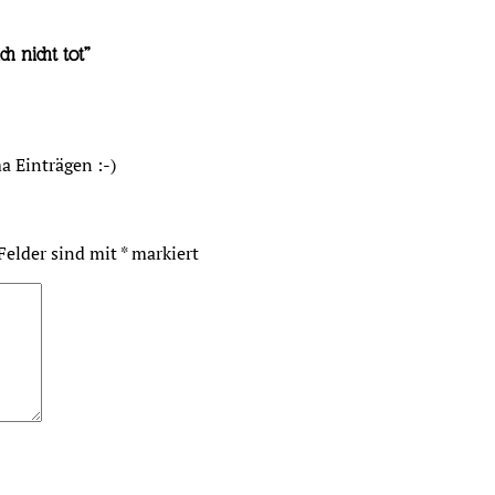
h nicht tot
”
a Einträgen :-)
 Felder sind mit
*
markiert