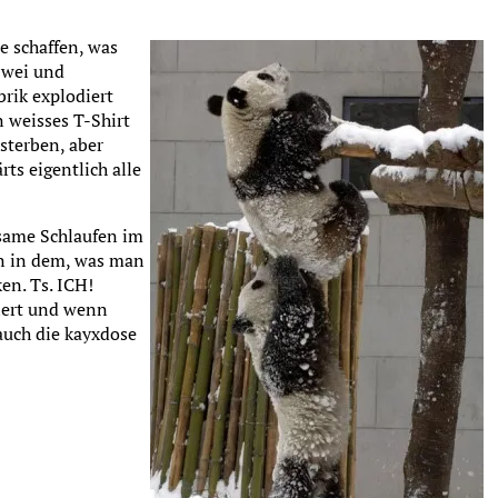
ie schaffen, was
zwei und
rik explodiert
n weisses T-Shirt
sterben, aber
ts eigentlich alle
tsame Schlaufen im
n in dem, was man
en. Ts. ICH!
siert und wenn
auch die kayxdose