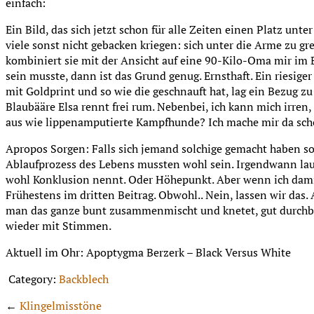
einfach:
Ein Bild, das sich jetzt schon für alle Zeiten einen Platz unt
viele sonst nicht gebacken kriegen: sich unter die Arme zu g
kombiniert sie mit der Ansicht auf eine 90-Kilo-Oma mir im B
sein musste, dann ist das Grund genug. Ernsthaft. Ein riesige
mit Goldprint und so wie die geschnauft hat, lag ein Bezug
Blaubääre Elsa rennt frei rum. Nebenbei, ich kann mich irren
aus wie lippenamputierte Kampfhunde? Ich mache mir da sch
Apropos Sorgen: Falls sich jemand solchige gemacht haben sol
Ablaufprozess des Lebens mussten wohl sein. Irgendwann l
wohl Konklusion nennt. Oder Höhepunkt. Aber wenn ich damit 
Frühestens im dritten Beitrag. Obwohl.. Nein, lassen wir das. 
man das ganze bunt zusammenmischt und knetet, gut durchbäckt
wieder mit Stimmen.
Aktuell im Ohr: Apoptygma Berzerk – Black Versus White
Category:
Backblech
←
Klingelmisstöne