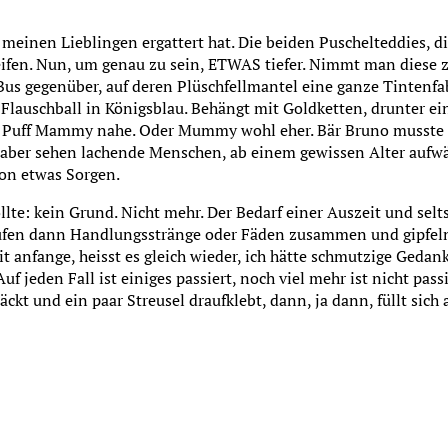
er meinen Lieblingen ergattert hat. Die beiden Puschelteddies, d
reifen. Nun, um genau zu sein, ETWAS tiefer. Nimmt man diese 
us gegenüber, auf deren Plüschfellmantel eine ganze Tintenfab
r Flauschball in Königsblau. Behängt mit Goldketten, drunter ei
 zu Puff Mammy nahe. Oder Mummy wohl eher. Bär Bruno musste 
, aber sehen lachende Menschen, ab einem gewissen Alter aufwär
on etwas Sorgen.
lte: kein Grund. Nicht mehr. Der Bedarf einer Auszeit und sel
aufen dann Handlungsstränge oder Fäden zusammen und gipfel
anfange, heisst es gleich wieder, ich hätte schmutzige Gedank
Auf jeden Fall ist einiges passiert, noch viel mehr ist nicht pas
 und ein paar Streusel draufklebt, dann, ja dann, füllt sich 